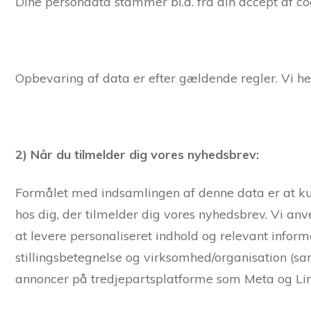
Dine persondata stammer bl.a. fra din accept af c
Opbevaring af data er efter gældende regler. Vi he
2) Når du tilmelder dig vores nyhedsbrev:
Formålet med indsamlingen af denne data er at kun
hos dig, der tilmelder dig vores nyhedsbrev. Vi an
at levere personaliseret indhold og relevant informa
stillingsbetegnelse og virksomhed/organisation (sa
annoncer på tredjepartsplatforme som Meta og Linke