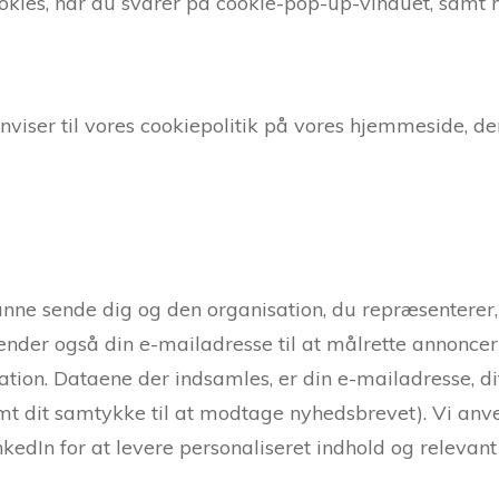
ookies, når du svarer på cookie-pop-up-vinduet, samt 
nviser til vores cookiepolitik på vores hjemmeside, d
ne sende dig og den organisation, du repræsenterer, n
vender også din e-mailadresse til at målrette annonc
tion. Dataene der indsamles, er din e-mailadresse, dit
mt dit samtykke til at modtage nyhedsbrevet). Vi anve
dIn for at levere personaliseret indhold og relevant