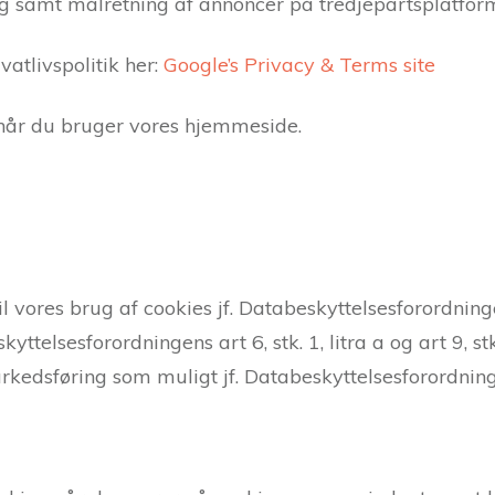
g samt målretning af annoncer på tredjepartsplatfor
atlivspolitik her:
Google’s Privacy & Terms site
 når du bruger vores hjemmeside.
vores brug af cookies jf. Databeskyttelsesforordningens 
lsesforordningens art 6, stk. 1, litra a og art 9, stk.
dsføring som muligt jf. Databeskyttelsesforordningens 