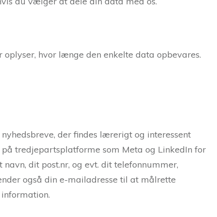
hvis du vælger at dele din data med os.
er oplyser, hvor længe den enkelte data opbevares.
yhedsbreve, der findes lærerigt og interessent
er på tredjepartsplatforme som Meta og LinkedIn for
 navn, dit post.nr, og evt. dit telefonnummer,
nder også din e-mailadresse til at målrette
 information.